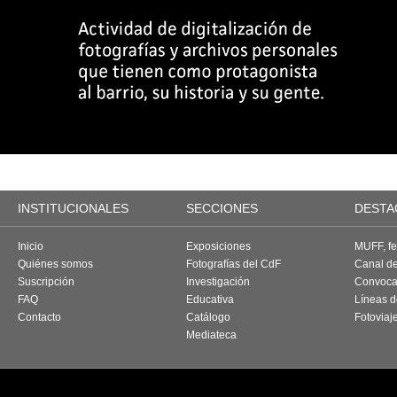
INSTITUCIONALES
SECCIONES
DESTA
Inicio
Exposiciones
MUFF, fes
Quiénes somos
Fotografías del CdF
Canal d
Suscripción
Investigación
Convoca
FAQ
Educativa
Líneas d
Contacto
Catálogo
Fotoviaj
Mediateca