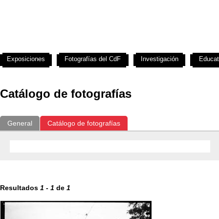
Exposiciones
Fotografías del CdF
Investigación
Educat
Catálogo de fotografías
General
Catálogo de fotografías
Resultados
1
-
1
de
1