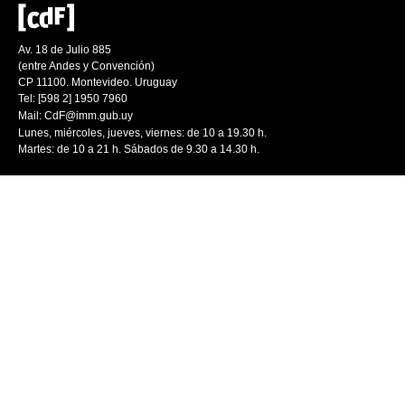
Av. 18 de Julio 885
(entre Andes y Convención)
CP 11100. Montevideo. Uruguay
Tel: [598 2] 1950 7960
Mail:
CdF@imm.gub.uy
Lunes, miércoles, jueves, viernes: de 10 a 19.30 h.
Martes: de 10 a 21 h. Sábados de 9.30 a 14.30 h.