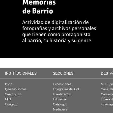
INSTITUCIONALES
SECCIONES
DESTA
Inicio
Exposiciones
MUFF, fes
Quiénes somos
Fotografías del CdF
Canal d
Suscripción
Investigación
Convoca
FAQ
Educativa
Líneas d
Contacto
Catálogo
Fotoviaj
Mediateca