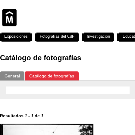
Exposiciones
Fotografías del CdF
Investigación
Educat
Catálogo de fotografías
General
Catálogo de fotografías
Resultados
1
-
1
de
1