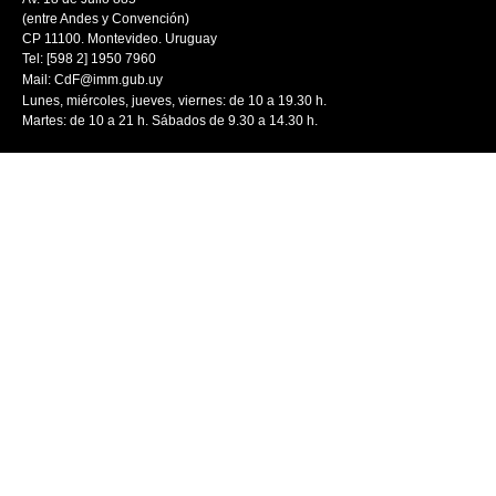
(entre Andes y Convención)
CP 11100. Montevideo. Uruguay
Tel: [598 2] 1950 7960
Mail:
CdF@imm.gub.uy
Lunes, miércoles, jueves, viernes: de 10 a 19.30 h.
Martes: de 10 a 21 h. Sábados de 9.30 a 14.30 h.