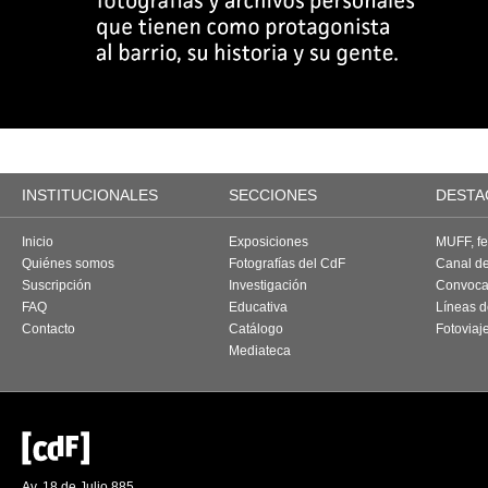
INSTITUCIONALES
SECCIONES
DESTA
Inicio
Exposiciones
MUFF, fes
Quiénes somos
Fotografías del CdF
Canal d
Suscripción
Investigación
Convoca
FAQ
Educativa
Líneas d
Contacto
Catálogo
Fotoviaj
Mediateca
Av. 18 de Julio 885