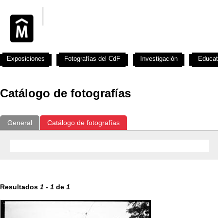
Exposiciones
Fotografías del CdF
Investigación
Educat
Catálogo de fotografías
General
Catálogo de fotografías
Resultados
1
-
1
de
1