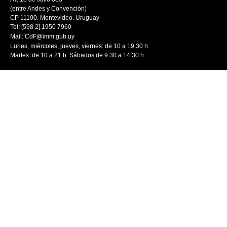
(entre Andes y Convención)
CP 11100. Montevideo. Uruguay
Tel: [598 2] 1950 7960
Mail:
CdF@imm.gub.uy
Lunes, miércoles, jueves, viernes: de 10 a 19.30 h.
Martes: de 10 a 21 h. Sábados de 9.30 a 14.30 h.