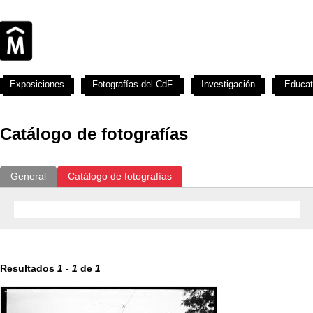
Exposiciones
Fotografías del CdF
Investigación
Educat
Catálogo de fotografías
General
Catálogo de fotografías
Resultados
1
-
1
de
1