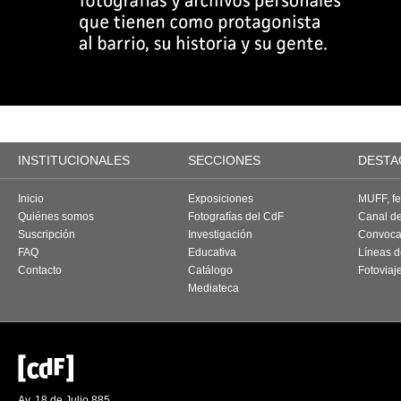
INSTITUCIONALES
SECCIONES
DESTA
Inicio
Exposiciones
MUFF, fes
Quiénes somos
Fotografías del CdF
Canal d
Suscripción
Investigación
Convoca
FAQ
Educativa
Líneas d
Contacto
Catálogo
Fotoviaj
Mediateca
Av. 18 de Julio 885