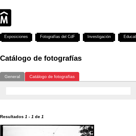
Exposiciones
Fotografías del CdF
Investigación
Educat
Catálogo de fotografías
General
Catálogo de fotografías
Resultados
1
-
1
de
1