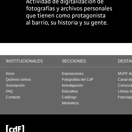
INSTITUCIONALES
SECCIONES
DESTA
Inicio
Exposiciones
MUFF, fes
Quiénes somos
Fotografías del CdF
Canal d
Suscripción
Investigación
Convoca
FAQ
Educativa
Líneas d
Contacto
Catálogo
Fotoviaj
Mediateca