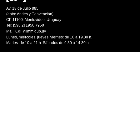
Av. 18 de Julio 885
(entre Andes y Convención)
CP 11100. Montevideo. Uruguay
Tel: [598 2] 1950 7960
Mail:
CdF@imm.gub.uy
Lunes, miércoles, jueves, viernes: de 10 a 19.30 h.
Martes: de 10 a 21 h. Sábados de 9.30 a 14.30 h.