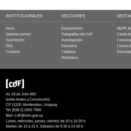
INSTITUCIONALES
SECCIONES
DESTA
Inicio
Exposiciones
MUFF, fes
Quiénes somos
Fotografías del CdF
Canal d
Suscripción
Investigación
Convoca
FAQ
Educativa
Líneas d
Contacto
Catálogo
Fotoviaj
Mediateca
Av. 18 de Julio 885
(entre Andes y Convención)
CP 11100. Montevideo. Uruguay
Tel: [598 2] 1950 7960
Mail:
CdF@imm.gub.uy
Lunes, miércoles, jueves, viernes: de 10 a 19.30 h.
Martes: de 10 a 21 h. Sábados de 9.30 a 14.30 h.