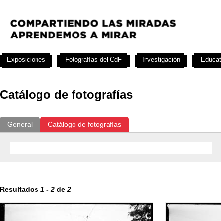
Exposiciones
Fotografías del CdF
Investigación
Educat
Catálogo de fotografías
General
Catálogo de fotografías
Resultados
1
-
2
de
2