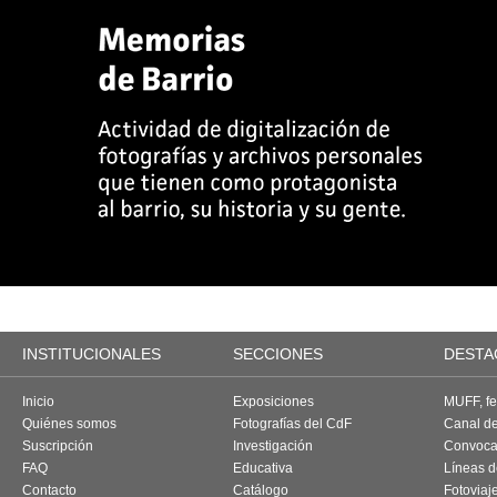
INSTITUCIONALES
SECCIONES
DESTA
Inicio
Exposiciones
MUFF, fes
Quiénes somos
Fotografías del CdF
Canal d
Suscripción
Investigación
Convoca
FAQ
Educativa
Líneas d
Contacto
Catálogo
Fotoviaj