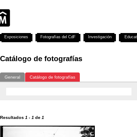
Exposiciones
Fotografías del CdF
Investigación
Educat
Catálogo de fotografías
General
Catálogo de fotografías
Resultados
1
-
1
de
1