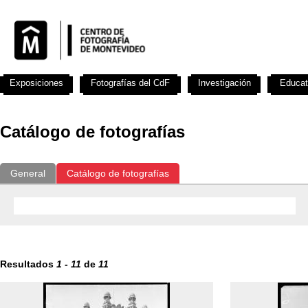
Exposiciones
Fotografías del CdF
Investigación
Educat
Catálogo de fotografías
General
Catálogo de fotografías
Resultados
1
-
11
de
11