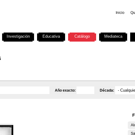
Inicio
Qu
Investigación
Educativa
Catálogo
Mediateca
s
Año exacto:
Década:
F
Al
Sa