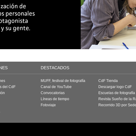
NES
DESTACADOS
nes
MUFF, festival de fotografía
CdF Tienda
as del CdF
Canal de YouTube
Descargar logo CdF
ión
Convocatorias
Escuelas de fotografía
Líneas de tiempo
Revista Sueño de la 
Fotoviaje
Recorrido 3D por Sed
a