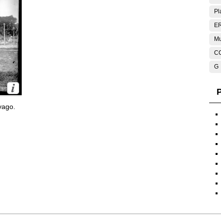
Pl
E
Mu
C
G
P
yago.