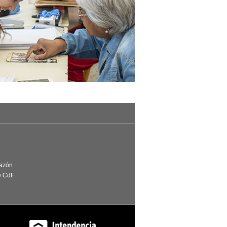
Razón
e CdF