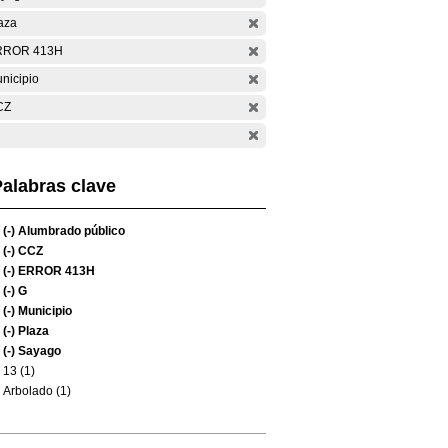
aza
RROR 413H
nicipio
CZ
alabras clave
(-)
Alumbrado público
(-)
CCZ
(-)
ERROR 413H
(-)
G
(-)
Municipio
(-)
Plaza
(-)
Sayago
13 (1)
Arbolado (1)