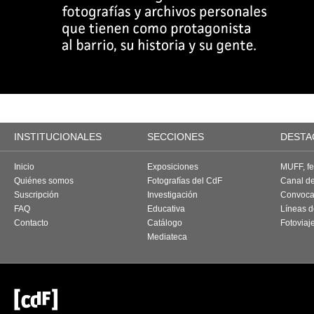
INSTITUCIONALES
SECCIONES
DESTA
Inicio
Exposiciones
MUFF, fes
Quiénes somos
Fotografías del CdF
Canal d
Suscripción
Investigación
Convoca
FAQ
Educativa
Líneas d
Contacto
Catálogo
Fotoviaj
Mediateca