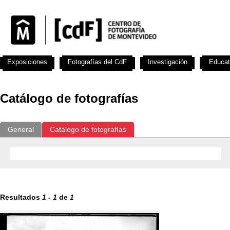
Exposiciones
Fotografías del CdF
Investigación
Educat
Catálogo de fotografías
General
Catálogo de fotografías
Resultados
1
-
1
de
1