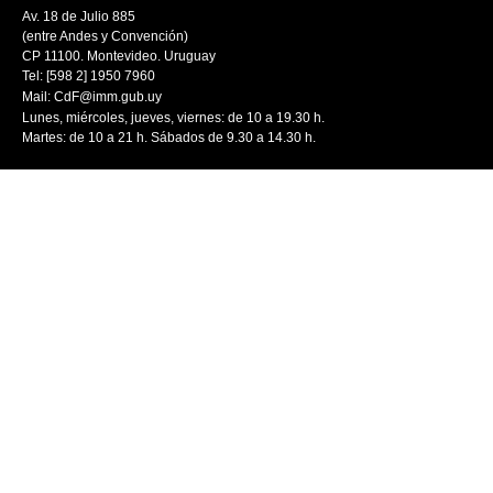
Av. 18 de Julio 885
(entre Andes y Convención)
CP 11100. Montevideo. Uruguay
Tel: [598 2] 1950 7960
Mail:
CdF@imm.gub.uy
Lunes, miércoles, jueves, viernes: de 10 a 19.30 h.
Martes: de 10 a 21 h. Sábados de 9.30 a 14.30 h.