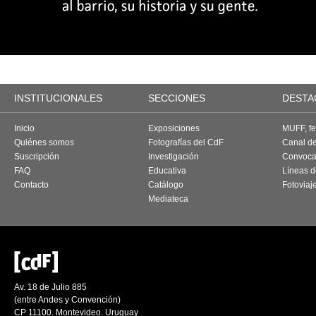
INSTITUCIONALES
SECCIONES
DESTA
Inicio
Exposiciones
MUFF, fes
Quiénes somos
Fotografías del CdF
Canal d
Suscripción
Investigación
Convoca
FAQ
Educativa
Líneas d
Contacto
Catálogo
Fotoviaj
Mediateca
Av. 18 de Julio 885
(entre Andes y Convención)
CP 11100. Montevideo. Uruguay