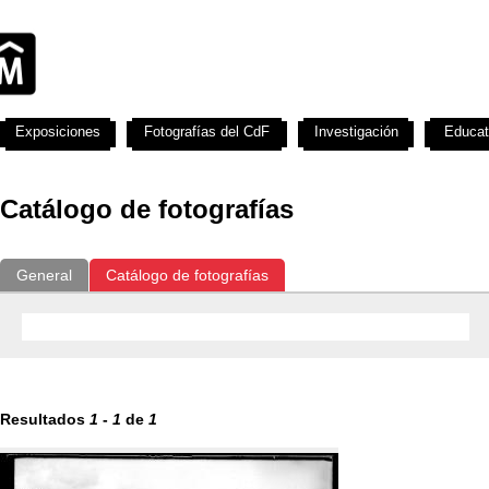
Exposiciones
Fotografías del CdF
Investigación
Educat
Catálogo de fotografías
General
Catálogo de fotografías
Resultados
1
-
1
de
1