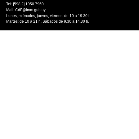
Tel: [598 2] 1950 7960
Mail:
CdF@imm.gub.uy
Lunes, miércoles, jueves, viernes: de 10 a 19.30 h.
Martes: de 10 a 21 h. Sábados de 9.30 a 14.30 h.