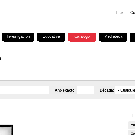
Inicio
Qu
Investigación
Educativa
Catálogo
Mediateca
s
Año exacto:
Década:
F
Al
Sa