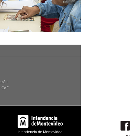
Razón
e CdF
Intendencia de Montevideo