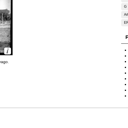
G
Ar
E
P
yago.