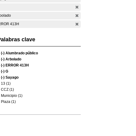
bolado
RROR 413H
alabras clave
(-)
Alumbrado público
(-)
Arbolado
(-)
ERROR 413H
(-)
G
(-)
Sayago
13 (1)
CCZ (1)
Municipio (1)
Plaza (1)