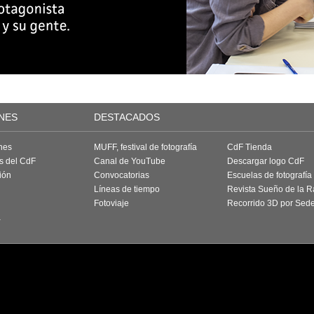
NES
DESTACADOS
nes
MUFF, festival de fotografía
CdF Tienda
as del CdF
Canal de YouTube
Descargar logo CdF
ión
Convocatorias
Escuelas de fotografía
Líneas de tiempo
Revista Sueño de la 
Fotoviaje
Recorrido 3D por Sed
a