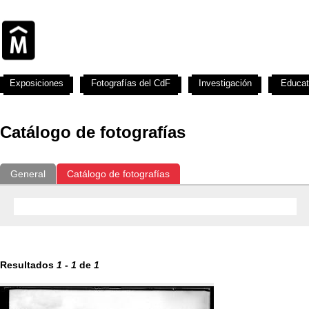
Exposiciones
Fotografías del CdF
Investigación
Educat
Catálogo de fotografías
General
Catálogo de fotografías
Resultados
1
-
1
de
1