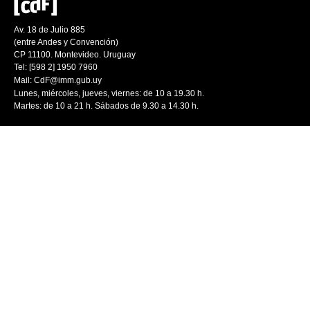
Av. 18 de Julio 885
(entre Andes y Convención)
CP 11100. Montevideo. Uruguay
Tel: [598 2] 1950 7960
Mail:
CdF@imm.gub.uy
Lunes, miércoles, jueves, viernes: de 10 a 19.30 h.
Martes: de 10 a 21 h. Sábados de 9.30 a 14.30 h.