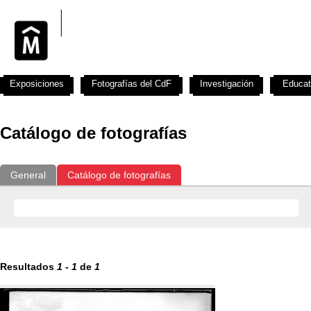
Exposiciones
Fotografías del CdF
Investigación
Educat
Catálogo de fotografías
General
Catálogo de fotografías
Resultados
1
-
1
de
1