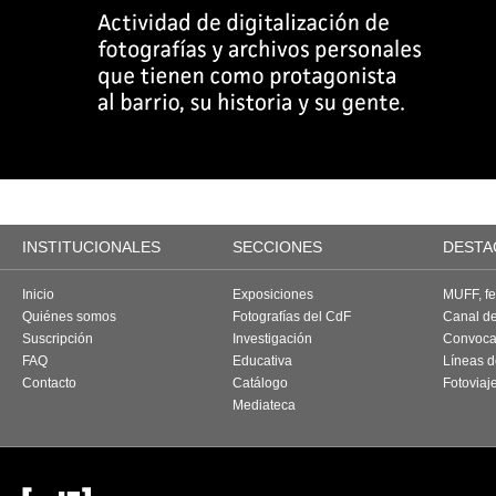
INSTITUCIONALES
SECCIONES
DESTA
Inicio
Exposiciones
MUFF, fes
Quiénes somos
Fotografías del CdF
Canal d
Suscripción
Investigación
Convoca
FAQ
Educativa
Líneas d
Contacto
Catálogo
Fotoviaj
Mediateca