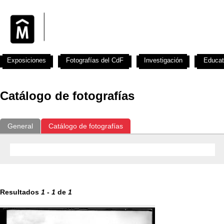
Exposiciones
Fotografías del CdF
Investigación
Educat
Catálogo de fotografías
General
Catálogo de fotografías
Resultados
1
-
1
de
1