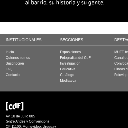
INSTITUCIONALES
SECCIONES
DESTA
Inicio
Exposiciones
MUFF, fes
Quiénes somos
Fotografías del CdF
Canal d
Suscripción
Investigación
Convoca
FAQ
Educativa
Líneas d
Contacto
Catálogo
Fotoviaj
Mediateca
Av. 18 de Julio 885
(entre Andes y Convención)
CP 11100. Montevideo. Uruguay