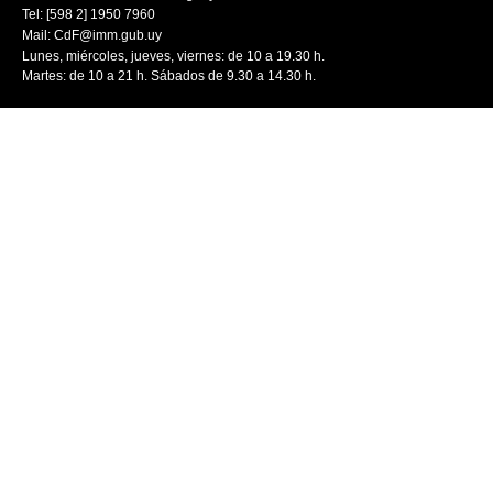
Tel: [598 2] 1950 7960
Mail:
CdF@imm.gub.uy
Lunes, miércoles, jueves, viernes: de 10 a 19.30 h.
Martes: de 10 a 21 h. Sábados de 9.30 a 14.30 h.