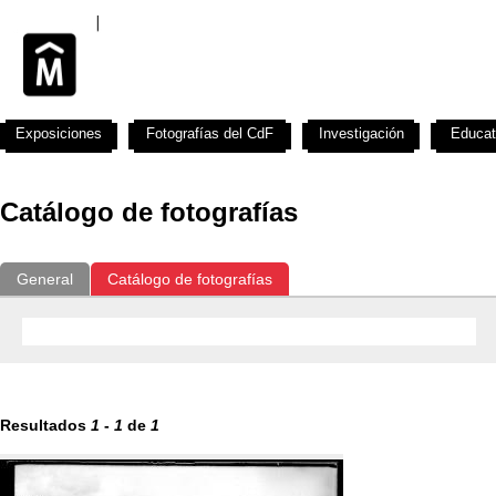
Exposiciones
Fotografías del CdF
Investigación
Educat
Catálogo de fotografías
General
Catálogo de fotografías
Resultados
1
-
1
de
1