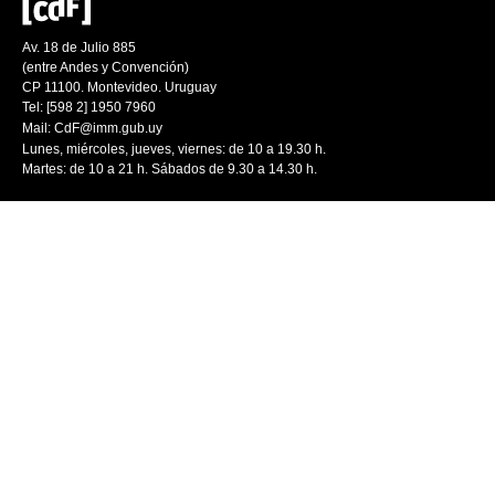
Av. 18 de Julio 885
(entre Andes y Convención)
CP 11100. Montevideo. Uruguay
Tel: [598 2] 1950 7960
Mail:
CdF@imm.gub.uy
Lunes, miércoles, jueves, viernes: de 10 a 19.30 h.
Martes: de 10 a 21 h. Sábados de 9.30 a 14.30 h.