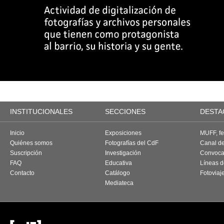
INSTITUCIONALES
SECCIONES
DESTA
Inicio
Exposiciones
MUFF, fes
Quiénes somos
Fotografías del CdF
Canal d
Suscripción
Investigación
Convoca
FAQ
Educativa
Líneas d
Contacto
Catálogo
Fotoviaj
Mediateca