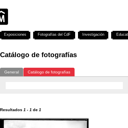
Exposiciones
Fotografías del CdF
Investigación
Educat
Catálogo de fotografías
General
Catálogo de fotografías
Resultados
1
-
1
de
1