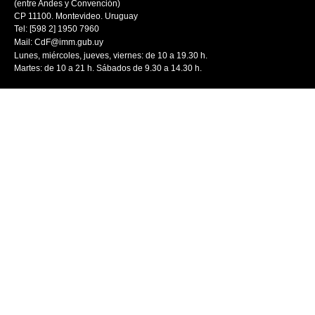
(entre Andes y Convención)
CP 11100. Montevideo. Uruguay
Tel: [598 2] 1950 7960
Mail:
CdF@imm.gub.uy
Lunes, miércoles, jueves, viernes: de 10 a 19.30 h.
Martes: de 10 a 21 h. Sábados de 9.30 a 14.30 h.