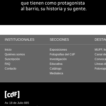
INSTITUCIONALES
SECCIONES
DESTA
Inicio
Exposiciones
MUFF, fes
Quiénes somos
Fotografías del CdF
Canal d
Suscripción
Investigación
Convoca
FAQ
Educativa
Líneas d
Contacto
Catálogo
Fotoviaj
Mediateca
Av. 18 de Julio 885