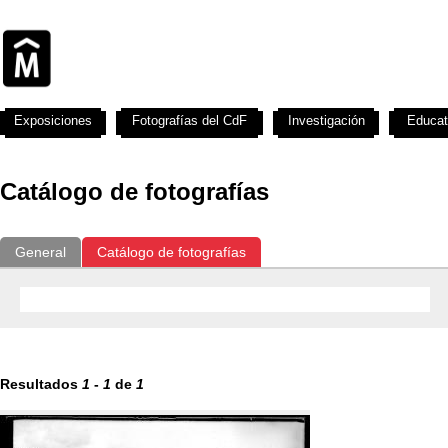
Exposiciones
Fotografías del CdF
Investigación
Educat
Catálogo de fotografías
General
Catálogo de fotografías
Resultados
1
-
1
de
1