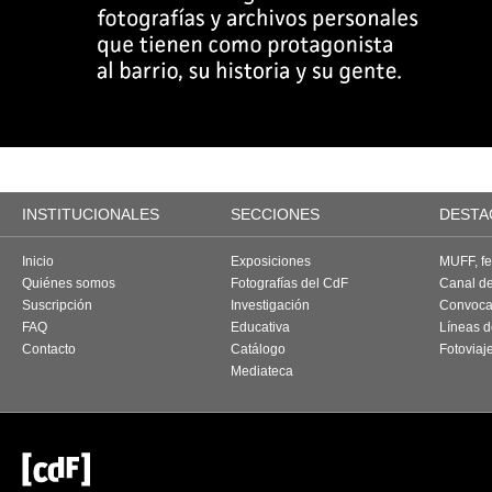
INSTITUCIONALES
SECCIONES
DESTA
Inicio
Exposiciones
MUFF, fes
Quiénes somos
Fotografías del CdF
Canal d
Suscripción
Investigación
Convoca
FAQ
Educativa
Líneas d
Contacto
Catálogo
Fotoviaj
Mediateca