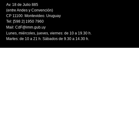
Av. 18 de Julio 885
(entre Andes y Convención)
CP 11100. Montevideo. Uruguay
Tel: [598 2] 1950 7960
Mail:
CdF@imm.gub.uy
Lunes, miércoles, jueves, viernes: de 10 a 19.30 h.
Martes: de 10 a 21 h. Sábados de 9.30 a 14.30 h.