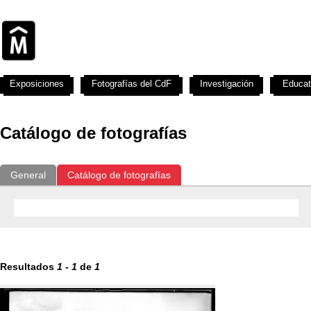
Exposiciones
Fotografías del CdF
Investigación
Educat
Catálogo de fotografías
General
Catálogo de fotografías
Resultados
1
-
1
de
1