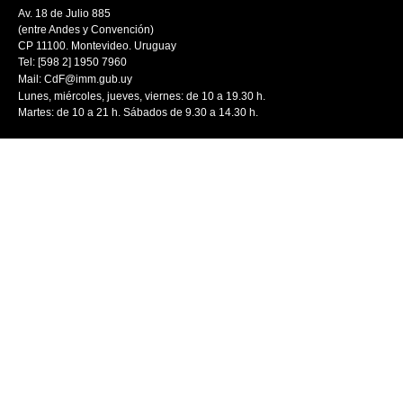
Av. 18 de Julio 885
(entre Andes y Convención)
CP 11100. Montevideo. Uruguay
Tel: [598 2] 1950 7960
Mail:
CdF@imm.gub.uy
Lunes, miércoles, jueves, viernes: de 10 a 19.30 h.
Martes: de 10 a 21 h. Sábados de 9.30 a 14.30 h.