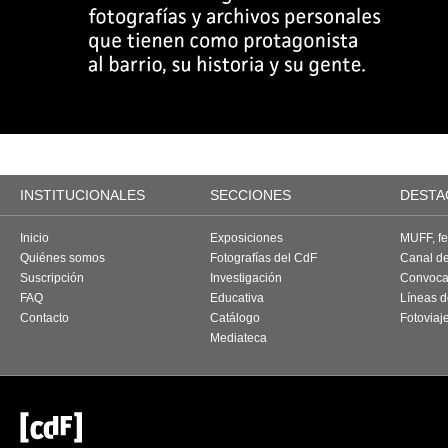
INSTITUCIONALES
SECCIONES
DESTA
Inicio
Exposiciones
MUFF, fes
Quiénes somos
Fotografías del CdF
Canal d
Suscripción
Investigación
Convoca
FAQ
Educativa
Líneas d
Contacto
Catálogo
Fotoviaj
Mediateca