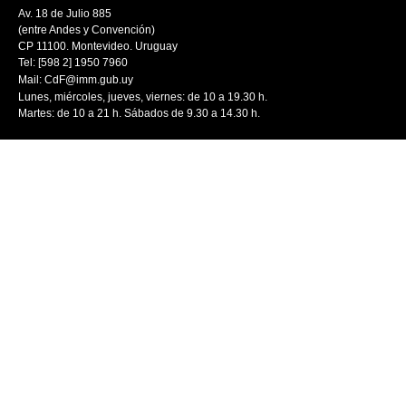
Av. 18 de Julio 885
(entre Andes y Convención)
CP 11100. Montevideo. Uruguay
Tel: [598 2] 1950 7960
Mail:
CdF@imm.gub.uy
Lunes, miércoles, jueves, viernes: de 10 a 19.30 h.
Martes: de 10 a 21 h. Sábados de 9.30 a 14.30 h.