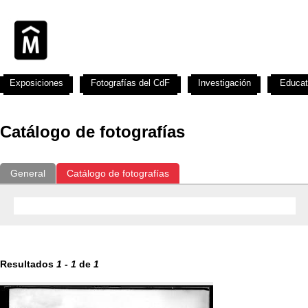
Exposiciones
Fotografías del CdF
Investigación
Educat
Catálogo de fotografías
General
Catálogo de fotografías
Resultados
1
-
1
de
1