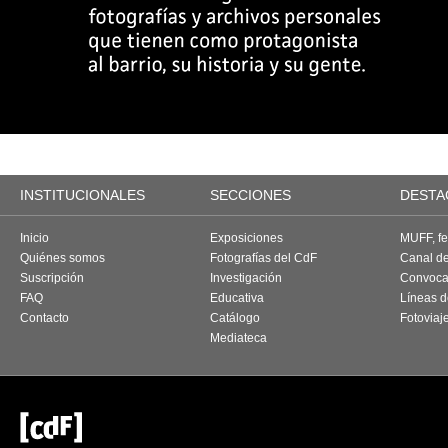
INSTITUCIONALES
SECCIONES
DESTA
Inicio
Exposiciones
MUFF, fes
Quiénes somos
Fotografías del CdF
Canal d
Suscripción
Investigación
Convoca
FAQ
Educativa
Líneas d
Contacto
Catálogo
Fotoviaj
Mediateca