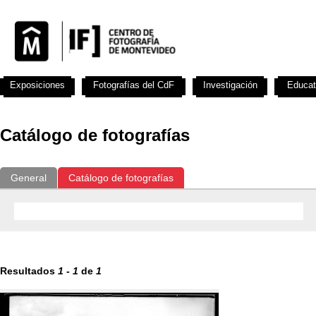
Exposiciones
Fotografías del CdF
Investigación
Educat
Catálogo de fotografías
General
Catálogo de fotografías
Resultados
1
-
1
de
1