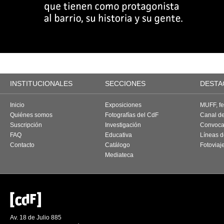
INSTITUCIONALES
SECCIONES
DESTA
Inicio
Exposiciones
MUFF, fes
Quiénes somos
Fotografías del CdF
Canal d
Suscripción
Investigación
Convoca
FAQ
Educativa
Líneas d
Contacto
Catálogo
Fotoviaj
Mediateca
Av. 18 de Julio 885