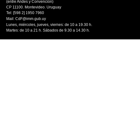
(entre Andes y Convención)
CP 11100. Montevideo. Uruguay
Tel: [598 2] 1950 7960
Mail:
CdF@imm.gub.uy
Lunes, miércoles, jueves, viernes: de 10 a 19.30 h.
Martes: de 10 a 21 h. Sábados de 9.30 a 14.30 h.