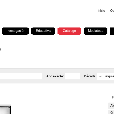
Inicio
Qu
Investigación
Educativa
Catálogo
Mediateca
s
Año exacto:
Década:
F
Al
G