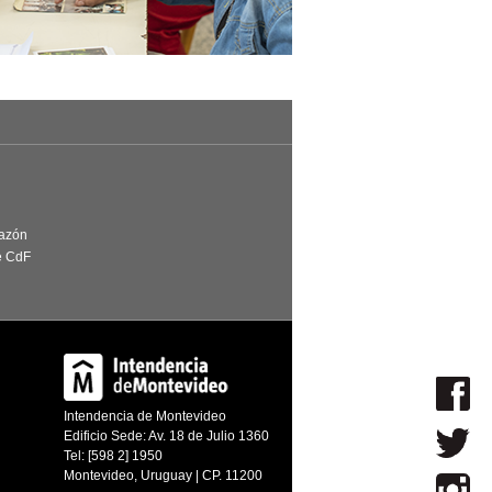
Razón
e CdF
Intendencia de Montevideo
Edificio Sede: Av. 18 de Julio 1360
Tel: [598 2] 1950
Montevideo, Uruguay | CP. 11200