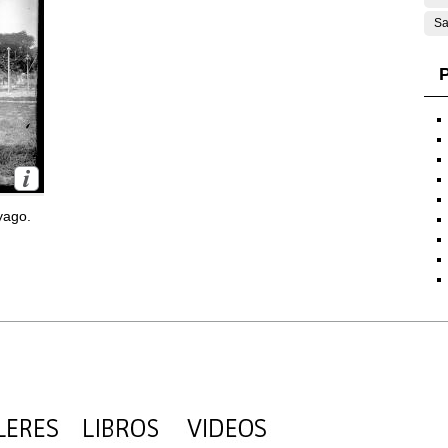
Sa
P
yago.