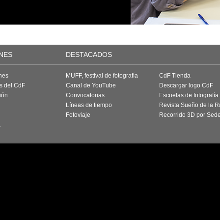
NES
DESTACADOS
nes
MUFF, festival de fotografía
CdF Tienda
as del CdF
Canal de YouTube
Descargar logo CdF
ión
Convocatorias
Escuelas de fotografía
Líneas de tiempo
Revista Sueño de la 
Fotoviaje
Recorrido 3D por Sed
a