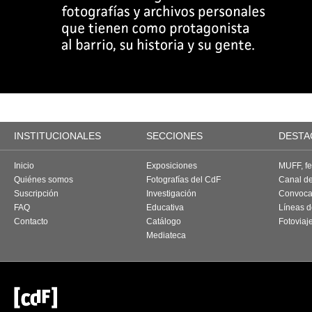
INSTITUCIONALES
SECCIONES
DESTA
Inicio
Exposiciones
MUFF, fes
Quiénes somos
Fotografías del CdF
Canal d
Suscripción
Investigación
Convoca
FAQ
Educativa
Líneas d
Contacto
Catálogo
Fotoviaj
Mediateca