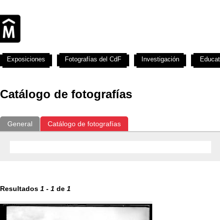
Exposiciones
Fotografías del CdF
Investigación
Educat
Catálogo de fotografías
General
Catálogo de fotografías
Resultados
1
-
1
de
1