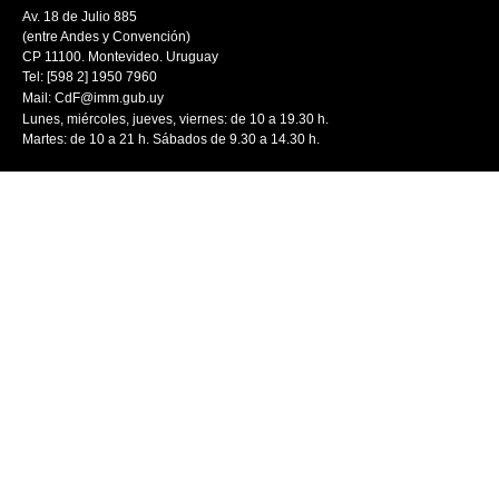
Av. 18 de Julio 885
(entre Andes y Convención)
CP 11100. Montevideo. Uruguay
Tel: [598 2] 1950 7960
Mail:
CdF@imm.gub.uy
Lunes, miércoles, jueves, viernes: de 10 a 19.30 h.
Martes: de 10 a 21 h. Sábados de 9.30 a 14.30 h.