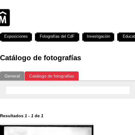
Exposiciones
Fotografías del CdF
Investigación
Educat
Catálogo de fotografías
General
Catálogo de fotografías
Resultados
1
-
1
de
1