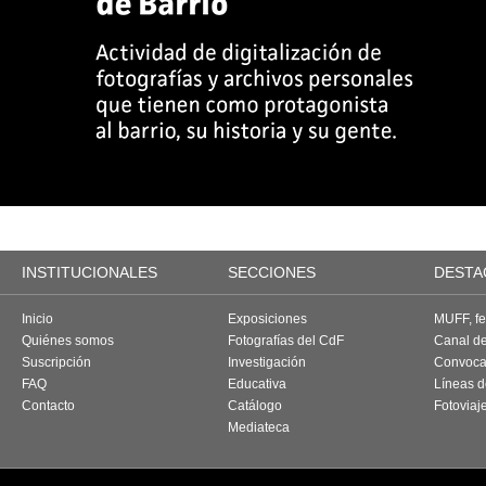
INSTITUCIONALES
SECCIONES
DESTA
Inicio
Exposiciones
MUFF, fes
Quiénes somos
Fotografías del CdF
Canal d
Suscripción
Investigación
Convoca
FAQ
Educativa
Líneas d
Contacto
Catálogo
Fotoviaj
Mediateca