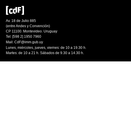
Av. 18 de Julio 885
(entre Andes y Convención)
CP 11100. Montevideo. Uruguay
Tel: [598 2] 1950 7960
Mail:
CdF@imm.gub.uy
Lunes, miércoles, jueves, viernes: de 10 a 19.30 h.
Martes: de 10 a 21 h. Sábados de 9.30 a 14.30 h.