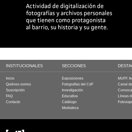
INSTITUCIONALES
SECCIONES
DESTA
Inicio
Exposiciones
MUFF, fes
Quiénes somos
Fotografías del CdF
Canal d
Suscripción
Investigación
Convoca
FAQ
Educativa
Líneas d
Contacto
Catálogo
Fotoviaj
Mediateca