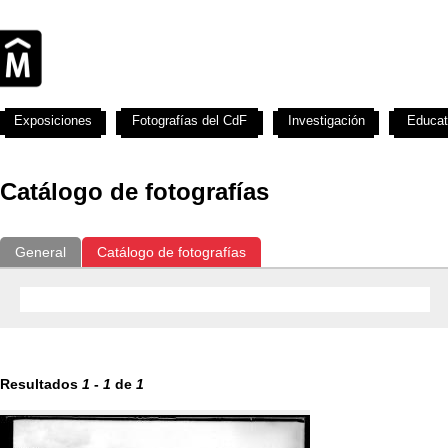
Exposiciones
Fotografías del CdF
Investigación
Educat
Catálogo de fotografías
General
Catálogo de fotografías
Resultados
1
-
1
de
1