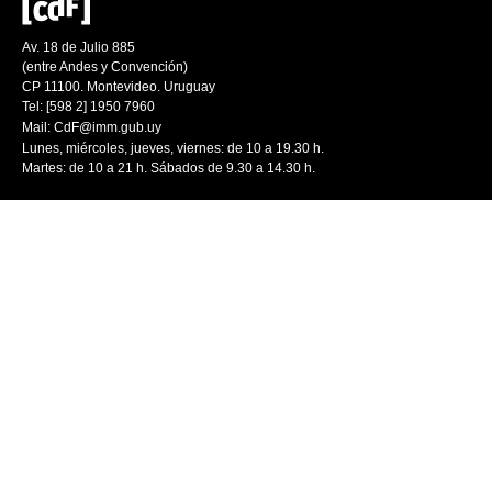
Av. 18 de Julio 885
(entre Andes y Convención)
CP 11100. Montevideo. Uruguay
Tel: [598 2] 1950 7960
Mail:
CdF@imm.gub.uy
Lunes, miércoles, jueves, viernes: de 10 a 19.30 h.
Martes: de 10 a 21 h. Sábados de 9.30 a 14.30 h.