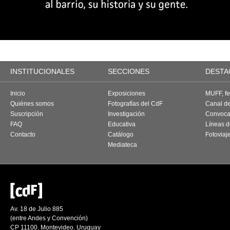
INSTITUCIONALES
SECCIONES
DESTA
Inicio
Exposiciones
MUFF, fes
Quiénes somos
Fotografías del CdF
Canal d
Suscripción
Investigación
Convoca
FAQ
Educativa
Líneas d
Contacto
Catálogo
Fotoviaj
Mediateca
Av. 18 de Julio 885
(entre Andes y Convención)
CP 11100. Montevideo. Uruguay