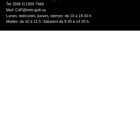
Tel: [598 2] 1950 7960
Mail:
CdF@imm.gub.uy
Lunes, miércoles, jueves, viernes: de 10 a 19.30 h.
Martes: de 10 a 21 h. Sábados de 9.30 a 14.30 h.