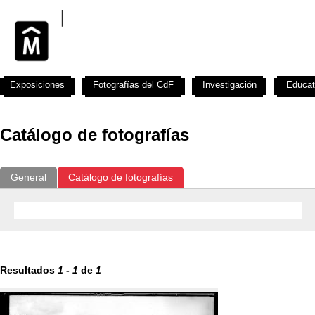
Exposiciones
Fotografías del CdF
Investigación
Educat
Catálogo de fotografías
General
Catálogo de fotografías
Resultados
1
-
1
de
1