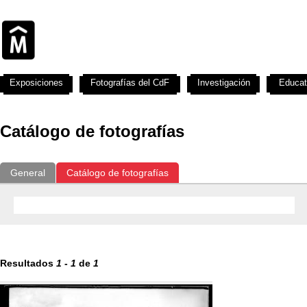
Exposiciones
Fotografías del CdF
Investigación
Educat
Catálogo de fotografías
General
Catálogo de fotografías
Resultados
1
-
1
de
1