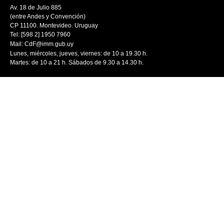
Av. 18 de Julio 885
(entre Andes y Convención)
CP 11100. Montevideo. Uruguay
Tel: [598 2] 1950 7960
Mail:
CdF@imm.gub.uy
Lunes, miércoles, jueves, viernes: de 10 a 19.30 h.
Martes: de 10 a 21 h. Sábados de 9.30 a 14.30 h.