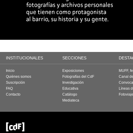
INSTITUCIONALES
SECCIONES
DESTA
Inicio
Exposiciones
MUFF, fes
Quiénes somos
Fotografías del CdF
Canal d
Suscripción
Investigación
Convoca
FAQ
Educativa
Líneas d
Contacto
Catálogo
Fotoviaj
Mediateca