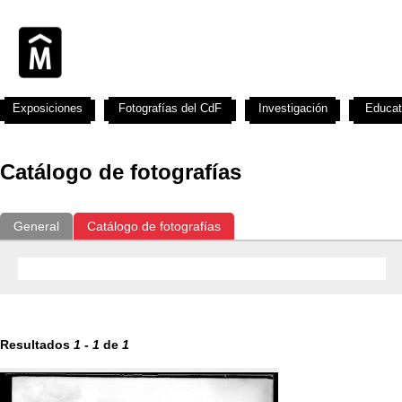
Exposiciones
Fotografías del CdF
Investigación
Educat
Catálogo de fotografías
General
Catálogo de fotografías
Resultados
1
-
1
de
1