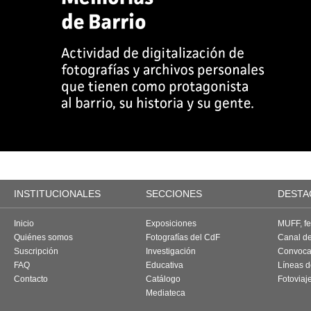
INSTITUCIONALES
SECCIONES
DESTA
Inicio
Exposiciones
MUFF, fes
Quiénes somos
Fotografías del CdF
Canal d
Suscripción
Investigación
Convoca
FAQ
Educativa
Líneas d
Contacto
Catálogo
Fotoviaj
Mediateca