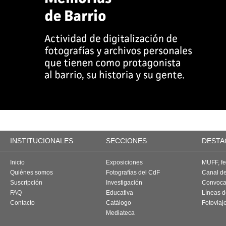
INSTITUCIONALES
SECCIONES
DESTA
Inicio
Exposiciones
MUFF, fes
Quiénes somos
Fotografías del CdF
Canal d
Suscripción
Investigación
Convoca
FAQ
Educativa
Líneas d
Contacto
Catálogo
Fotoviaj
Mediateca