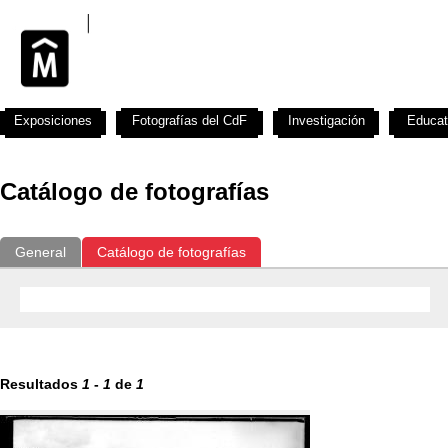
Exposiciones
Fotografías del CdF
Investigación
Educat
Catálogo de fotografías
General
Catálogo de fotografías
Resultados
1
-
1
de
1