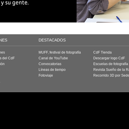
NES
DESTACADOS
nes
MUFF, festival de fotografía
CdF Tienda
as del CdF
Canal de YouTube
Descargar logo CdF
ión
Convocatorias
Escuelas de fotografía
Líneas de tiempo
Revista Sueño de la 
Fotoviaje
Recorrido 3D por Sed
a