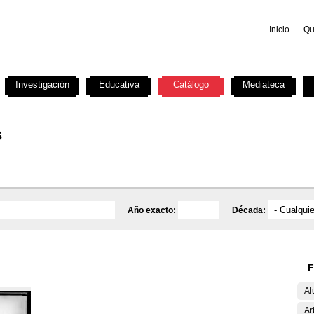
Inicio
Qu
Investigación
Educativa
Catálogo
Mediateca
s
Año exacto:
Década:
F
Al
Ar