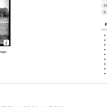
13
G
P
yago.