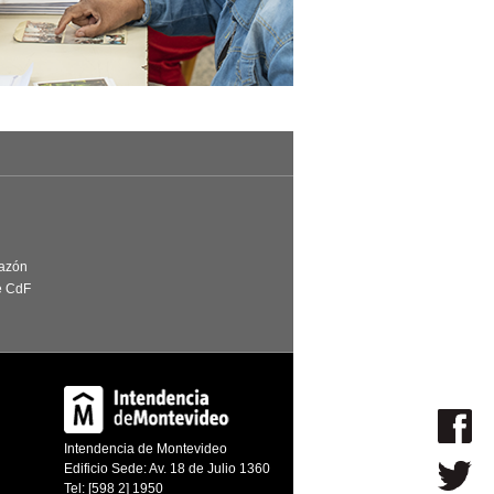
Razón
e CdF
Intendencia de Montevideo
Edificio Sede: Av. 18 de Julio 1360
Tel: [598 2] 1950