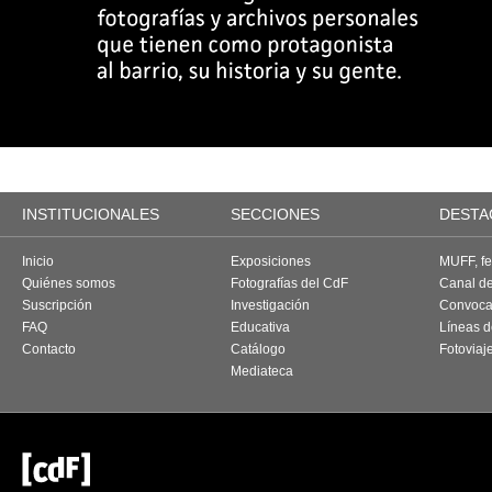
INSTITUCIONALES
SECCIONES
DESTA
Inicio
Exposiciones
MUFF, fes
Quiénes somos
Fotografías del CdF
Canal d
Suscripción
Investigación
Convoca
FAQ
Educativa
Líneas d
Contacto
Catálogo
Fotoviaj
Mediateca