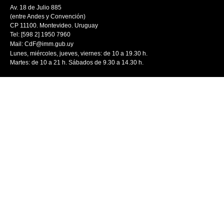
Av. 18 de Julio 885
(entre Andes y Convención)
CP 11100. Montevideo. Uruguay
Tel: [598 2] 1950 7960
Mail:
CdF@imm.gub.uy
Lunes, miércoles, jueves, viernes: de 10 a 19.30 h.
Martes: de 10 a 21 h. Sábados de 9.30 a 14.30 h.