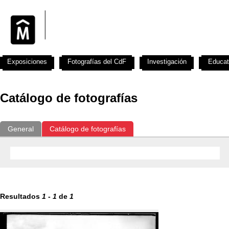
Exposiciones
Fotografías del CdF
Investigación
Educat
Catálogo de fotografías
General
Catálogo de fotografías
Resultados
1
-
1
de
1