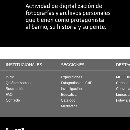
INSTITUCIONALES
SECCIONES
DESTA
Inicio
Exposiciones
MUFF, fes
Quiénes somos
Fotografías del CdF
Canal d
Suscripción
Investigación
Convoca
FAQ
Educativa
Líneas d
Contacto
Catálogo
Fotoviaj
Mediateca