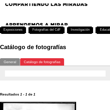
Exposiciones
Fotografías del CdF
Investigación
Educat
Catálogo de fotografías
General
Catálogo de fotografías
Resultados
1
-
1
de
1