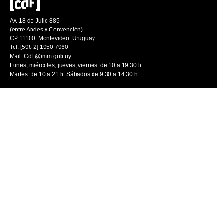
Av. 18 de Julio 885
(entre Andes y Convención)
CP 11100. Montevideo. Uruguay
Tel: [598 2] 1950 7960
Mail:
CdF@imm.gub.uy
Lunes, miércoles, jueves, viernes: de 10 a 19.30 h.
Martes: de 10 a 21 h. Sábados de 9.30 a 14.30 h.