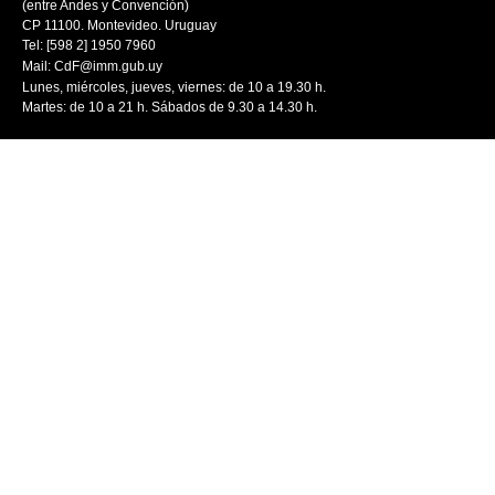
(entre Andes y Convención)
CP 11100. Montevideo. Uruguay
Tel: [598 2] 1950 7960
Mail:
CdF@imm.gub.uy
Lunes, miércoles, jueves, viernes: de 10 a 19.30 h.
Martes: de 10 a 21 h. Sábados de 9.30 a 14.30 h.