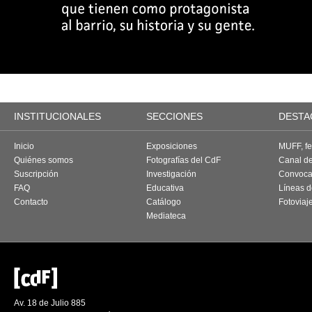
INSTITUCIONALES
SECCIONES
DESTA
Inicio
Exposiciones
MUFF, fes
Quiénes somos
Fotografías del CdF
Canal d
Suscripción
Investigación
Convoca
FAQ
Educativa
Líneas d
Contacto
Catálogo
Fotoviaj
Mediateca
Av. 18 de Julio 885