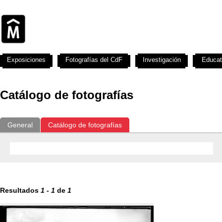
Exposiciones
Fotografías del CdF
Investigación
Educat
Catálogo de fotografías
General
Catálogo de fotografías
Resultados
1
-
1
de
1