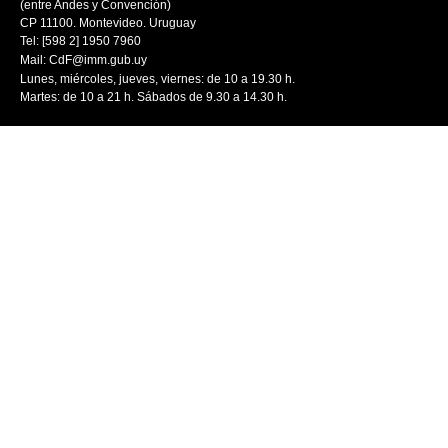
(entre Andes y Convención)
CP 11100. Montevideo. Uruguay
Tel: [598 2] 1950 7960
Mail:
CdF@imm.gub.uy
Lunes, miércoles, jueves, viernes: de 10 a 19.30 h.
Martes: de 10 a 21 h. Sábados de 9.30 a 14.30 h.