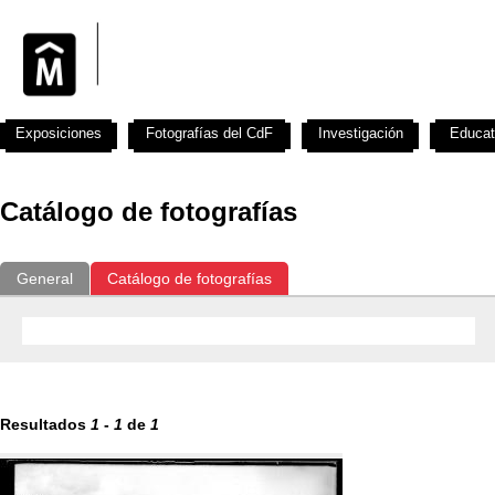
Exposiciones
Fotografías del CdF
Investigación
Educat
Catálogo de fotografías
General
Catálogo de fotografías
Resultados
1
-
1
de
1