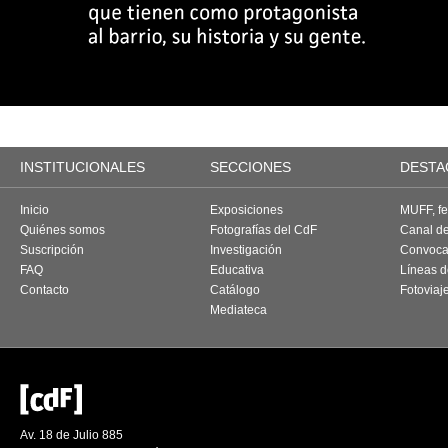
INSTITUCIONALES
SECCIONES
DESTA
Inicio
Exposiciones
MUFF, fes
Quiénes somos
Fotografías del CdF
Canal d
Suscripción
Investigación
Convoca
FAQ
Educativa
Líneas d
Contacto
Catálogo
Fotoviaj
Mediateca
Av. 18 de Julio 885