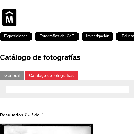
Exposiciones
Fotografías del CdF
Investigación
Educat
Catálogo de fotografías
General
Catálogo de fotografías
Resultados
1
-
1
de
1