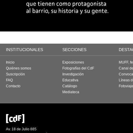
INSTITUCIONALES
SECCIONES
DESTA
Inicio
Exposiciones
MUFF, fes
Quiénes somos
Fotografías del CdF
Canal d
Suscripción
Investigación
Convoca
FAQ
Educativa
Líneas d
Contacto
Catálogo
Fotoviaj
Mediateca
Av. 18 de Julio 885