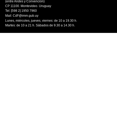
(entre Andes y Convención)
CP 11100. Montevideo. Uruguay
Tel: [598 2] 1950 7960
Mail:
CdF@imm.gub.uy
Lunes, miércoles, jueves, viernes: de 10 a 19.30 h.
Martes: de 10 a 21 h. Sábados de 9.30 a 14.30 h.