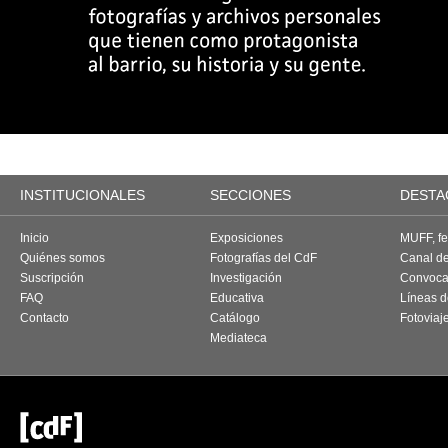
INSTITUCIONALES
SECCIONES
DESTA
Inicio
Exposiciones
MUFF, fes
Quiénes somos
Fotografías del CdF
Canal d
Suscripción
Investigación
Convoca
FAQ
Educativa
Líneas d
Contacto
Catálogo
Fotoviaj
Mediateca