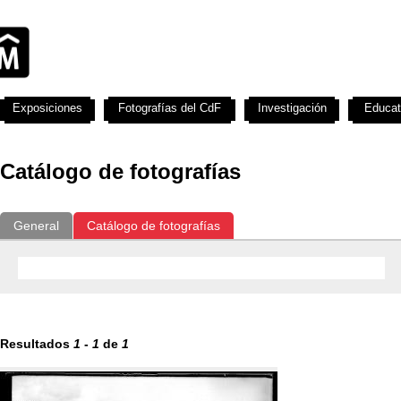
Exposiciones
Fotografías del CdF
Investigación
Educat
Catálogo de fotografías
General
Catálogo de fotografías
Resultados
1
-
1
de
1