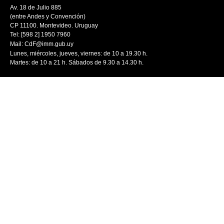
Av. 18 de Julio 885
(entre Andes y Convención)
CP 11100. Montevideo. Uruguay
Tel: [598 2] 1950 7960
Mail:
CdF@imm.gub.uy
Lunes, miércoles, jueves, viernes: de 10 a 19.30 h.
Martes: de 10 a 21 h. Sábados de 9.30 a 14.30 h.