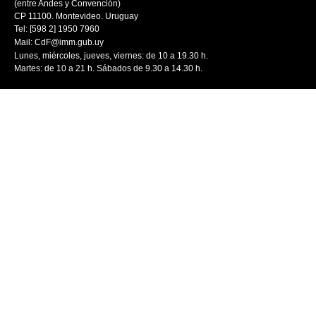
(entre Andes y Convención)
CP 11100. Montevideo. Uruguay
Tel: [598 2] 1950 7960
Mail:
CdF@imm.gub.uy
Lunes, miércoles, jueves, viernes: de 10 a 19.30 h.
Martes: de 10 a 21 h. Sábados de 9.30 a 14.30 h.