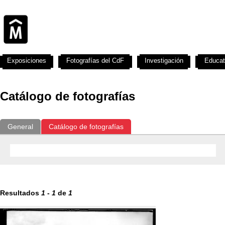
Exposiciones
Fotografías del CdF
Investigación
Educat
Catálogo de fotografías
General
Catálogo de fotografías
Resultados
1
-
1
de
1