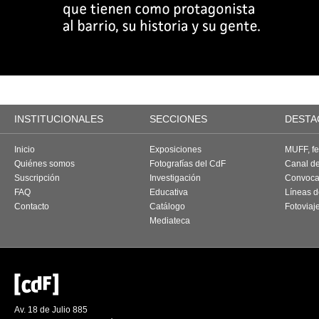
INSTITUCIONALES
SECCIONES
DESTA
Inicio
Exposiciones
MUFF, fes
Quiénes somos
Fotografías del CdF
Canal d
Suscripción
Investigación
Convoca
FAQ
Educativa
Líneas d
Contacto
Catálogo
Fotoviaj
Mediateca
Av. 18 de Julio 885