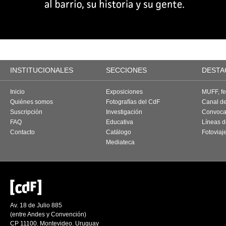
INSTITUCIONALES
SECCIONES
DESTA
Inicio
Exposiciones
MUFF, fes
Quiénes somos
Fotografías del CdF
Canal d
Suscripción
Investigación
Convoca
FAQ
Educativa
Líneas d
Contacto
Catálogo
Fotoviaj
Mediateca
Av. 18 de Julio 885
(entre Andes y Convención)
CP 11100. Montevideo. Uruguay