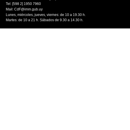
Tel: [598 2] 1950 7960
Mail:
CdF@imm.gub.uy
Lunes, miércoles, jueves, viernes: de 10 a 19.30 h.
Martes: de 10 a 21 h. Sábados de 9.30 a 14.30 h.