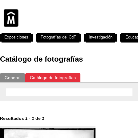
Exposiciones
Fotografías del CdF
Investigación
Educat
Catálogo de fotografías
General
Catálogo de fotografías
Resultados
1
-
1
de
1