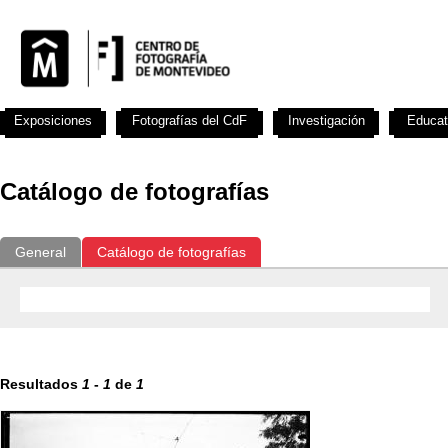
Exposiciones
Fotografías del CdF
Investigación
Educat
Catálogo de fotografías
General
Catálogo de fotografías
Resultados
1
-
1
de
1