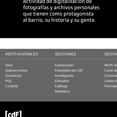
INSTITUCIONALES
SECCIONES
DESTA
Inicio
Exposiciones
MUFF, fes
Quiénes somos
Fotografías del CdF
Canal d
Suscripción
Investigación
Convoca
FAQ
Educativa
Líneas d
Contacto
Catálogo
Fotoviaj
Mediateca