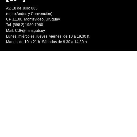
Av. 18 de Julio 885
(entre Andes y Convención)
CP 11100. Montevideo. Uruguay
Tel: [598 2] 1950 7960
Mail:
CdF@imm.gub.uy
Lunes, miércoles, jueves, viernes: de 10 a 19.30 h.
Martes: de 10 a 21 h. Sábados de 9.30 a 14.30 h.