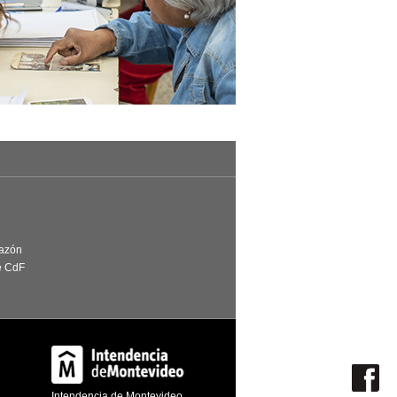
Razón
e CdF
Intendencia de Montevideo