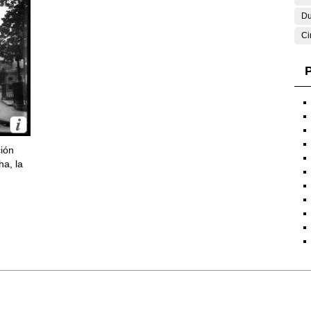
Du
Ci
P
ción
ha, la