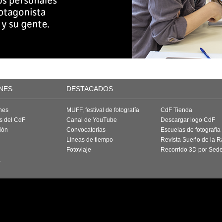
NES
DESTACADOS
nes
MUFF, festival de fotografía
CdF Tienda
as del CdF
Canal de YouTube
Descargar logo CdF
ión
Convocatorias
Escuelas de fotografía
Líneas de tiempo
Revista Sueño de la 
Fotoviaje
Recorrido 3D por Sed
a