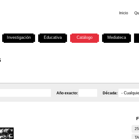
Inicio
Qu
Investigación
Educativa
Catálogo
Mediateca
s
Año exacto:
Década:
F
25
T