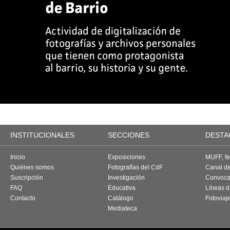
INSTITUCIONALES
SECCIONES
DESTA
Inicio
Exposiciones
MUFF, fes
Quiénes somos
Fotografías del CdF
Canal d
Suscripción
Investigación
Convoca
FAQ
Educativa
Líneas d
Contacto
Catálogo
Fotoviaj
Mediateca