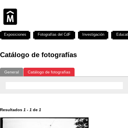
Exposiciones
Fotografías del CdF
Investigación
Educat
Catálogo de fotografías
General
Catálogo de fotografías
Resultados
1
-
1
de
1