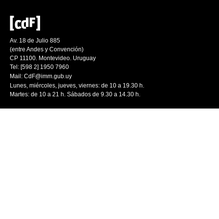
Av. 18 de Julio 885
(entre Andes y Convención)
CP 11100. Montevideo. Uruguay
Tel: [598 2] 1950 7960
Mail:
CdF@imm.gub.uy
Lunes, miércoles, jueves, viernes: de 10 a 19.30 h.
Martes: de 10 a 21 h. Sábados de 9.30 a 14.30 h.