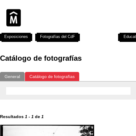
Exposiciones
Fotografías del CdF
Investigación
Educat
Catálogo de fotografías
General
Catálogo de fotografías
Resultados
1
-
1
de
1