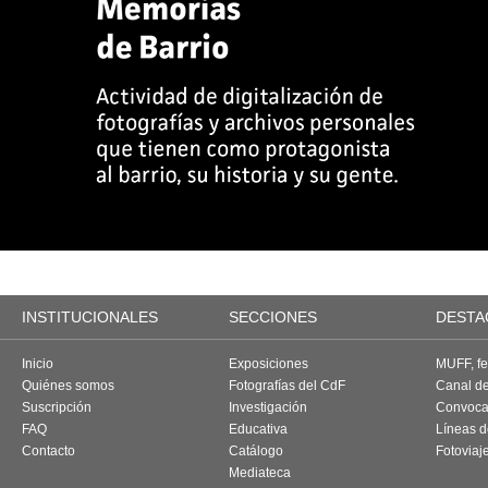
INSTITUCIONALES
SECCIONES
DESTA
Inicio
Exposiciones
MUFF, fes
Quiénes somos
Fotografías del CdF
Canal d
Suscripción
Investigación
Convoca
FAQ
Educativa
Líneas d
Contacto
Catálogo
Fotoviaj
Mediateca