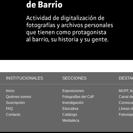
INSTITUCIONALES
SECCIONES
DESTA
Inicio
Exposiciones
MUFF, fes
Quiénes somos
Fotografías del CdF
Canal d
Suscripción
Investigación
Convoca
FAQ
Educativa
Líneas d
Contacto
Catálogo
Fotoviaj
Mediateca