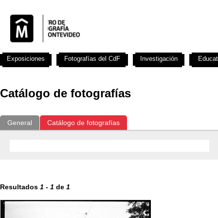
Exposiciones
Fotografías del CdF
Investigación
Educat
Catálogo de fotografías
General
Catálogo de fotografías
Resultados
1
-
1
de
1