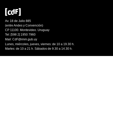
Av. 18 de Julio 885
(entre Andes y Convención)
CP 11100. Montevideo. Uruguay
Tel: [598 2] 1950 7960
Mail:
CdF@imm.gub.uy
Lunes, miércoles, jueves, viernes: de 10 a 19.30 h.
Martes: de 10 a 21 h. Sábados de 9.30 a 14.30 h.