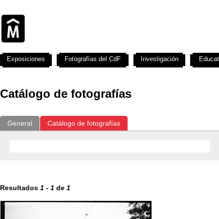
Exposiciones
Fotografías del CdF
Investigación
Educat
Catálogo de fotografías
General
Catálogo de fotografías
Resultados
1
-
1
de
1