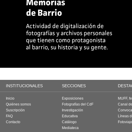
INSTITUCIONALES
SECCIONES
DESTA
Inicio
Exposiciones
MUFF, fes
Quiénes somos
Fotografías del CdF
Canal d
Suscripción
Investigación
Convoca
FAQ
Educativa
Líneas d
Contacto
Catálogo
Fotoviaj
Mediateca