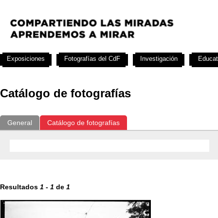
Exposiciones
Fotografías del CdF
Investigación
Educat
Catálogo de fotografías
General
Catálogo de fotografías
Resultados
1
-
1
de
1