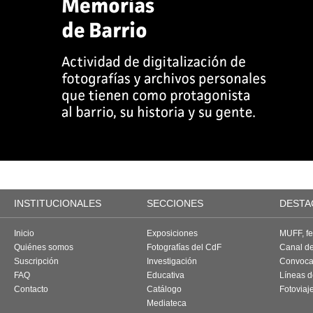
INSTITUCIONALES
SECCIONES
DESTA
Inicio
Exposiciones
MUFF, fes
Quiénes somos
Fotografías del CdF
Canal d
Suscripción
Investigación
Convoca
FAQ
Educativa
Líneas d
Contacto
Catálogo
Fotoviaj
Mediateca