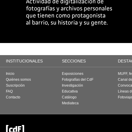
INSTITUCIONALES
SECCIONES
DESTA
Inicio
Exposiciones
MUFF, fes
Quiénes somos
Fotografías del CdF
Canal d
Suscripción
Investigación
Convoca
FAQ
Educativa
Líneas d
Contacto
Catálogo
Fotoviaj
Mediateca