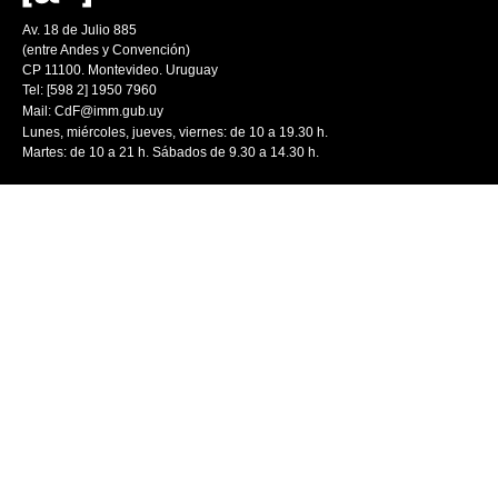
Av. 18 de Julio 885
(entre Andes y Convención)
CP 11100. Montevideo. Uruguay
Tel: [598 2] 1950 7960
Mail:
CdF@imm.gub.uy
Lunes, miércoles, jueves, viernes: de 10 a 19.30 h.
Martes: de 10 a 21 h. Sábados de 9.30 a 14.30 h.