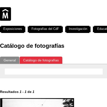
Exposiciones
Fotografías del CdF
Investigación
Educat
Catálogo de fotografías
General
Catálogo de fotografías
Resultados
1
-
1
de
1