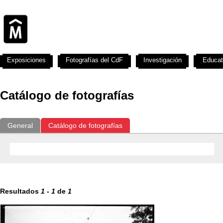
Exposiciones
Fotografías del CdF
Investigación
Educat
Catálogo de fotografías
General
Catálogo de fotografías
Resultados
1
-
1
de
1