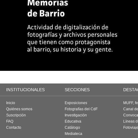
INSTITUCIONALES
SECCIONES
DESTA
Inicio
Exposiciones
MUFF, fes
Quiénes somos
Fotografías del CdF
Canal d
Suscripción
Investigación
Convoca
FAQ
Educativa
Líneas d
Contacto
Catálogo
Fotoviaj
Mediateca