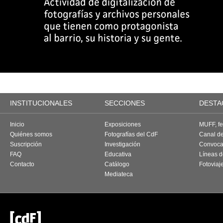
INSTITUCIONALES
SECCIONES
DESTA
Inicio
Exposiciones
MUFF, fes
Quiénes somos
Fotografías del CdF
Canal d
Suscripción
Investigación
Convoca
FAQ
Educativa
Líneas d
Contacto
Catálogo
Fotoviaj
Mediateca