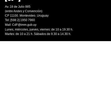
Av. 18 de Julio 885
(entre Andes y Convención)
CP 11100. Montevideo. Uruguay
Tel: [598 2] 1950 7960
Mail:
CdF@imm.gub.uy
Lunes, miércoles, jueves, viernes: de 10 a 19.30 h.
Martes: de 10 a 21 h. Sábados de 9.30 a 14.30 h.