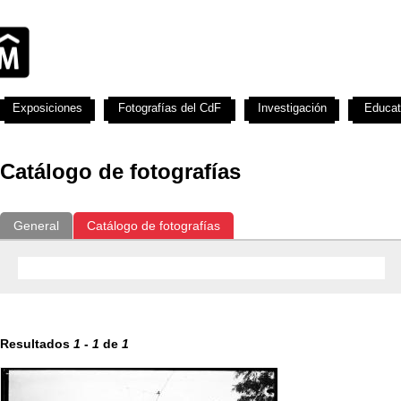
Exposiciones
Fotografías del CdF
Investigación
Educat
Catálogo de fotografías
General
Catálogo de fotografías
Resultados
1
-
1
de
1