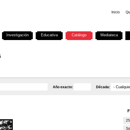
Inicio
Qu
Investigación
Educativa
Catálogo
Mediateca
s
Año exacto:
Década:
F
25
So