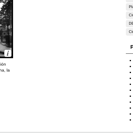
Pl
Ci
DE
Ci
P
ción
ha, la