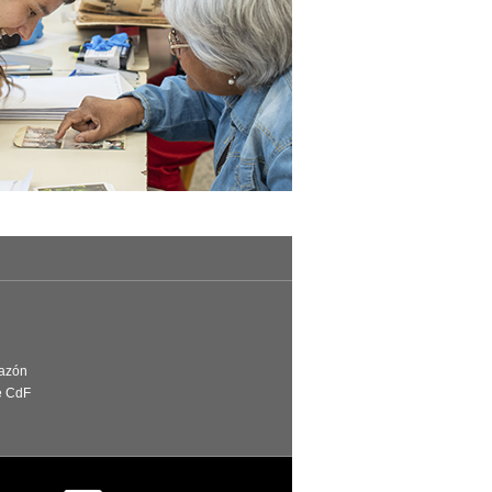
Razón
e CdF