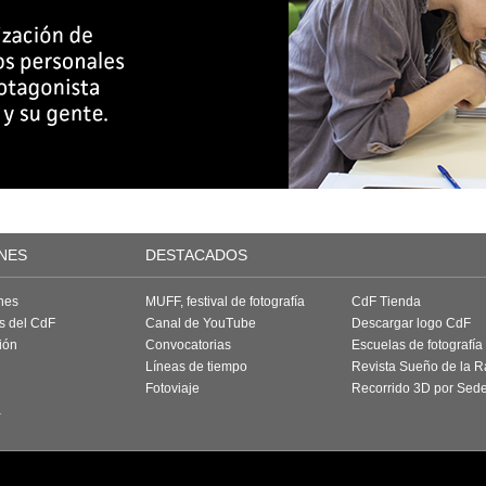
NES
DESTACADOS
nes
MUFF, festival de fotografía
CdF Tienda
as del CdF
Canal de YouTube
Descargar logo CdF
ión
Convocatorias
Escuelas de fotografía
Líneas de tiempo
Revista Sueño de la 
Fotoviaje
Recorrido 3D por Sed
a