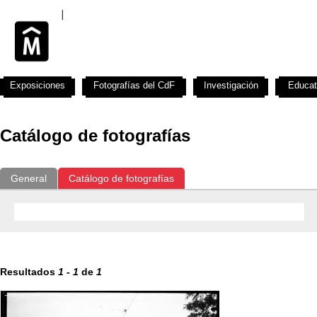
Exposiciones
Fotografías del CdF
Investigación
Educat
Catálogo de fotografías
General
Catálogo de fotografías
Resultados
1
-
1
de
1