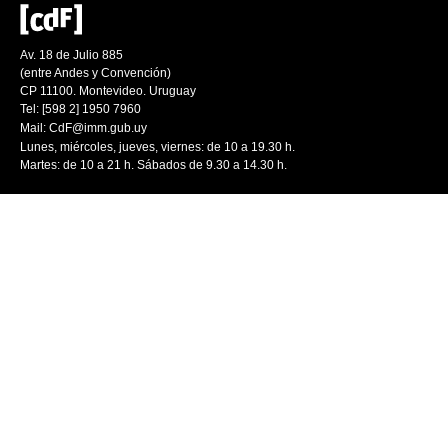
Av. 18 de Julio 885
(entre Andes y Convención)
CP 11100. Montevideo. Uruguay
Tel: [598 2] 1950 7960
Mail:
CdF@imm.gub.uy
Lunes, miércoles, jueves, viernes: de 10 a 19.30 h.
Martes: de 10 a 21 h. Sábados de 9.30 a 14.30 h.