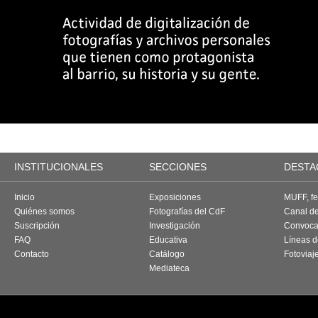
INSTITUCIONALES
SECCIONES
DESTA
Inicio
Exposiciones
MUFF, fes
Quiénes somos
Fotografías del CdF
Canal d
Suscripción
Investigación
Convoca
FAQ
Educativa
Líneas d
Contacto
Catálogo
Fotoviaj
Mediateca